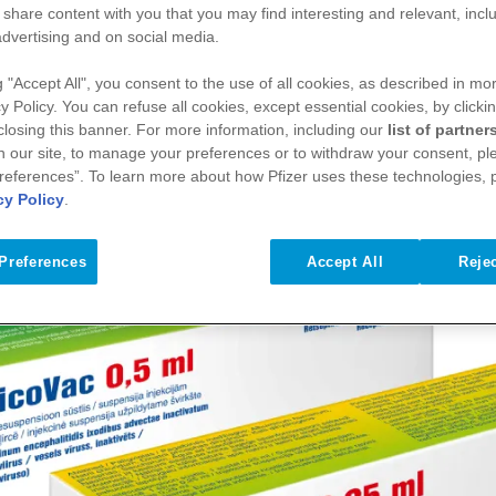
coVac 0,25 ml pakuotės lapelį rasite 
 share content with you that you may find interesting and relevant, inclu
advertising and on social media.
g "Accept All", you consent to the use of all cookies, as described in mor
y Policy. You can refuse all cookies, except essential cookies, by clicki
 closing this banner. For more information, including our
list of partner
coVac 0,5 ml pakuotės lapelį rasite 
n our site, to manage your preferences or to withdraw your consent, ple
references”. To learn more about how Pfizer uses these technologies, 
cy Policy
.
Preferences
Accept All
Rejec