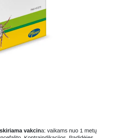
 skiriama vakcin
a: vaikams nuo 1 metų
 encefalito. Kontraindikacijos. Padidėjęs