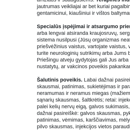
jautrumas veikliajai ar bet kuriai pagalb
gentamicinui, kiaušiniui ir vištos baltym
Specialūs įspėjimai ir atsargumo pr
arba lengvai atsiranda kraujosruvų, serg
sistema nusilpusi (Jūsų organizmas nea
priešvėžinius vaistus, vartojate vaistus
turite neurologinių sutrikimų arba Jums b
Priešingu atveju gydytojas gali Jus arba 
nustatytų, ar vakcinos poveikis pakan
Šalutinis poveikis.
Labai dažnai pasire
skausmai, patinimas, sukietėjimas ir par
neramumas ir neramus miegas (mažiems 
sąnarių skausmas, šaltkrėtis; retai: inje
palei kelių nervų eigą, galvos sukimasis
dažnai pasireiškė: galvos skausmas, py
patinimas, vėmimas, karščiavimas, mėlynė
pilvo skausmas, injekcijos vietos paraudi