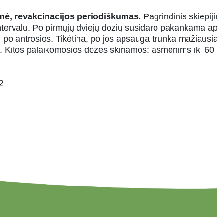
kmė, revakcinacijos periodiškumas.
Pagrindinis skiepiji
. intervalu. Po pirmųjų dviejų dozių susidaro pakankama 
 po antrosios. Tikėtina, po jos apsauga trunka mažiausia
s. Kitos palaikomosios dozės skiriamos: asmenims iki 60
2