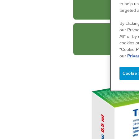
Ti
to help us
targeted 
By clickin
our Privac
All" or by
Ti
cookies o
“Cookie P
our
Priva
Cookie 