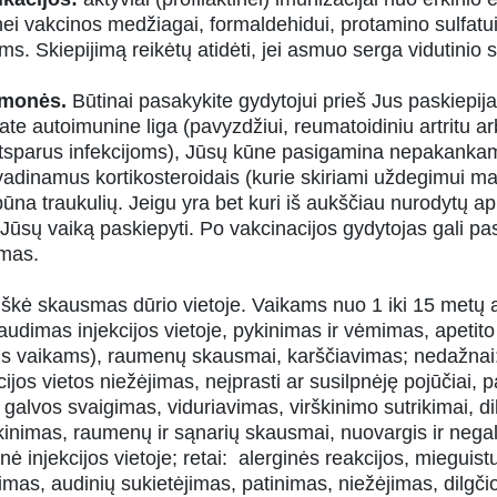
inei vakcinos medžiagai, formaldehidui, protamino sulfatui
ams. Skiepijimą reikėtų atidėti, jei asmuo serga vidutini
iemonės.
Būtinai pasakykite gydytojui prieš Jus paskiepijan
ate autoimunine liga (pavyzdžiui, reumatoidiniu artritu a
tsparus infekcijoms), Jūsų kūne pasigamina nepakankama
, vadinamus kortikosteroidais (kurie skiriami uždegimui ma
ūna traukulių. Jeigu yra bet kuri iš aukščiau nurodytų apl
Jūsų vaiką paskiepyti. Po vakcinacijos gydytojas gali pas
kamas.
iškė skausmas dūrio vietoje. Vaikams nuo 1 iki 15 metų 
audimas injekcijos vietoje, pykinimas ir vėmimas, apeti
vaikams), raumenų skausmai, karščiavimas; nedažnai: 
kcijos vietos niežėjimas, neįprasti ar susilpnėję pojūčiai,
, galvos svaigimas, viduriavimas, virškinimo sutrikimai, 
kinimas, raumenų ir sąnarių skausmai, nuovargis ir nega
 injekcijos vietoje; retai: alerginės reakcijos, mieguis
mas, audinių sukietėjimas, patinimas, niežėjimas, dilgčio