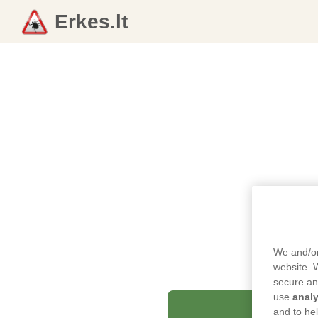
Erkes.lt
We and/or
website.
secure an
use
analy
and to he