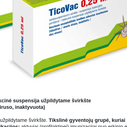
ekcinė suspensija užpildytame švirkšte
iruso, inaktyvuota)
 užpildytame švirkšte.
Tikslinė gyventojų grupė, kuriai
ikacijos:
aktyviai (profilaktinei) imunizacijai nuo erkinio