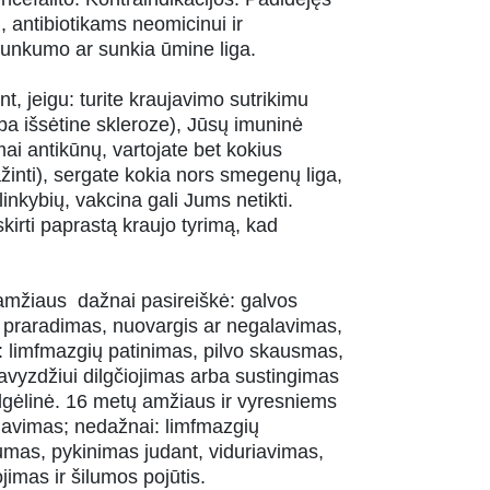
, antibiotikams neomicinui ir
o sunkumo ar sunkia ūmine liga.
t, jeigu: turite kraujavimo sutrikimu
rba išsėtine skleroze), Jūsų imuninė
i antikūnų, vartojate bet kokius
žinti), sergate kokia nors smegenų liga,
inkybių, vakcina gali Jums netikti.
kirti paprastą kraujo tyrimą, kad
amžiaus dažnai pasireiškė: galvos
to praradimas, nuovargis ar negalavimas,
limfmazgių patinimas, pilvo skausmas,
 pavyzdžiui dilgčiojimas arba sustingimas
dilgėlinė. 16 metų amžiaus ir vyresniems
lavimas; nedažnai: limfmazgių
tumas, pykinimas judant, viduriavimas,
jimas ir šilumos pojūtis.