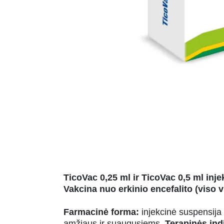
TicoVac 0,25 ml ir TicoVac 0,5 ml inj
Vakcina nuo erkinio encefalito (viso v
Farmacinė forma:
injekcinė suspensija
amžiaus ir suaugusiems.
Terapinės ind