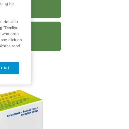
čia
ding for
e detail in
ng "Decline
s
who drop
čia
ase click on
please read
t All