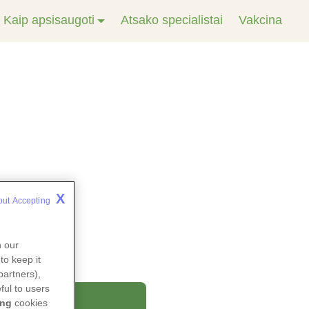
Kaip apsisaugoti
Atsako specialistai
Vakcina
X
out Accepting 
n our
to keep it
partners),
ful to users
ing
cookies